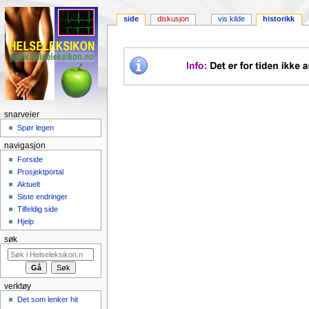
side
diskusjon
vis kilde
historikk
snarveier
Spør legen
navigasjon
Forside
Prosjektportal
Aktuelt
Siste endringer
Tilfeldig side
Hjelp
søk
verktøy
Det som lenker hit