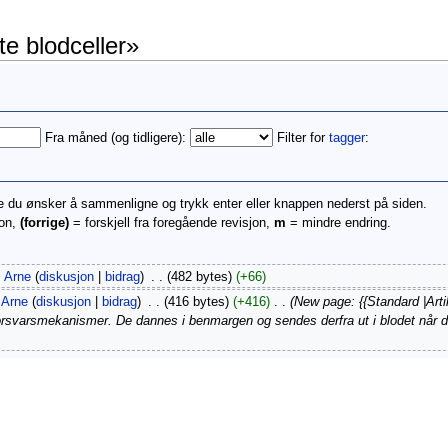
te blodceller»
Fra måned (og tidligere):
Filter for
tagger
:
ne du ønsker å sammenligne og trykk enter eller knappen nederst på siden.
jon,
(forrige)
= forskjell fra foregående revisjon,
m
= mindre endring.
Arne
(
diskusjon
|
bidrag
)
‎
. .
(482 bytes)
(+66)
Arne
(
diskusjon
|
bidrag
)
‎
. .
(416 bytes)
(+416)
‎
. .
(New page: {{Standard |Arti
forsvarsmekanismer. De dannes i benmargen og sendes derfra ut i blodet når de