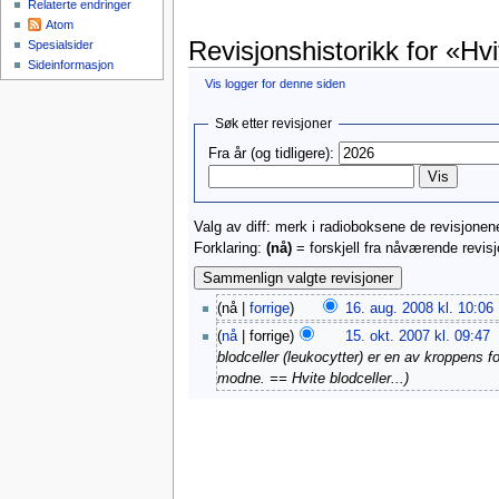
Relaterte endringer
Atom
Revisjonshistorikk for «Hvi
Spesialsider
Sideinformasjon
Vis logger for denne siden
Hopp til:
navigasjon
,
søk
Søk etter revisjoner
Fra år (og tidligere):
Valg av diff: merk i radioboksene de revisjone
Forklaring:
(nå)
= forskjell fra nåværende revis
(nå |
forrige
)
16. aug. 2008 kl. 10:06
‎
(
nå
| forrige)
15. okt. 2007 kl. 09:47
‎
blodceller (leukocytter) er en av kroppens 
modne. == Hvite blodceller...)