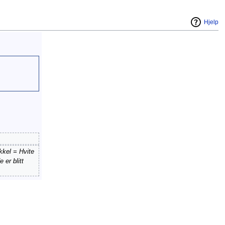
Hjelp
kkel = Hvite
 er blitt