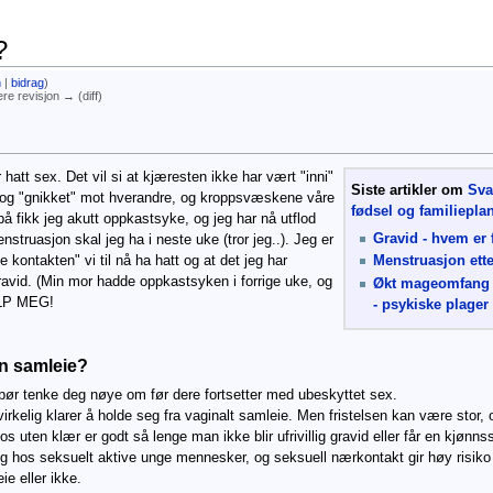
?
n
|
bidrag
)
re revisjon → (diff)
hatt sex. Det vil si at kjæresten ikke har vært "inni"
Siste artikler om
Sva
og "gnikket" mot hverandre, og kroppsvæskene våre
fødsel og familiepla
på fikk jeg akutt oppkastsyke, og jeg har nå utflod
Gravid - hvem er 
enstruasjon skal jeg ha i neste uke (tror jeg..). Jeg er
e kontakten" vi til nå ha hatt og at det jeg har
Menstruasjon ette
ravid. (Min mor hadde oppkastsyken i forrige uke, og
Økt mageomfang 
ELP MEG!
- psykiske plager
en samleie?
 bør tenke deg nøye om før dere fortsetter med ubeskyttet sex.
virkelig klarer å holde seg fra vaginalt samleie. Men fristelsen kan være stor,
s uten klær er godt så lenge man ikke blir ufrivillig gravid eller får en kjønn
ig hos seksuelt aktive unge mennesker, og seksuell nærkontakt gir høy risiko 
e eller ikke.