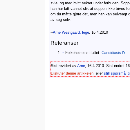
svie, og med hvitt sekret under forhuden. Soppe
han har latt vannet slik at soppen ikke trives
om du måtte gjøre det, men han kan selvsagt 
av seg selv.
--
Arne Westgaard, lege
, 16.4.2010
Referanser
↑
Folkehelseinstituttet:
Candidiasis
Sist revidert av
Arne
, 16.4.2010. Sist endret 1
Diskuter denne artikkelen
, eller
still spørsmål ti