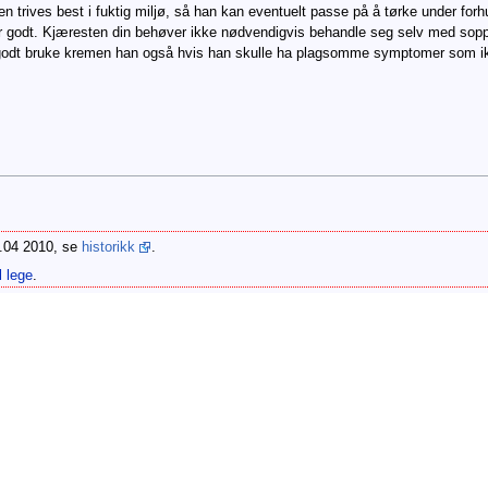
n trives best i fuktig miljø, så han kan eventuelt passe på å tørke under forh
 for godt. Kjæresten din behøver ikke nødvendigvis behandle seg selv med sop
godt bruke kremen han også hvis han skulle ha plagsomme symptomer som ik
6.04 2010, se
historikk
.
l lege
.