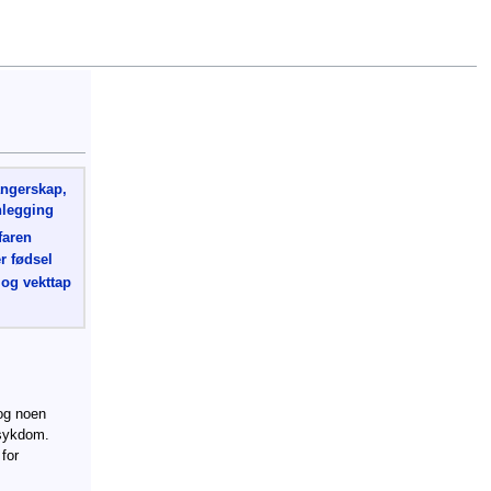
ngerskap,
nlegging
faren
r fødsel
og vekttap
 og noen
ssykdom.
for