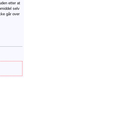
uden etter at
pmiddel selv
ke går over