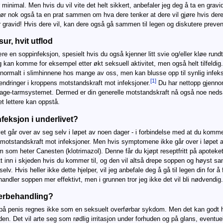
 minimal. Men hvis du vil vite det helt sikkert, anbefaler jeg deg å ta en gravi
bør nok også ta en prat sammen om hva dere tenker at dere vil gjøre hvis dere
ir gravid! Hvis dere vil, kan dere også gå sammen til legen og diskutere preve
r, hvit utflod
ære en soppinfeksjon, spesielt hvis du også kjenner litt svie og/eller kløe rund
g kan komme for eksempel etter økt seksuell aktivitet, men også helt tilfeldi
 normalt i slimhinnene hos mange av oss, men kan blusse opp til synlig infeks
[1]
d endringer i kroppens motstandskraft mot infeksjoner.
Du har nettopp gjenno
mage-tarmsystemet. Dermed er din generelle motstandskraft nå også noe nedsat
et lettere kan oppstå.
eksjon i underlivet?
t går over av seg selv i løpet av noen dager - i forbindelse med at du komme
motstandskraft mot infeksjoner. Men hvis symptomene ikke går over i løpet 
 som heter Canesten (klotrimazol). Denne får du kjøpt reseptfritt på apoteke
 inn i skjeden hvis du kommer til, og den vil altså drepe soppen og høyst san
. Hvis heller ikke dette hjelper, vil jeg anbefale deg å gå til legen din for å 
handler soppen mer effektivt, men i grunnen tror jeg ikke det vil bli nødvendig.
erbehandling?
g på penis regnes ikke som en seksuelt overførbar sykdom. Men det kan godt 
uden. Det vil arte seg som rødlig irritasjon under forhuden og på glans, eventue