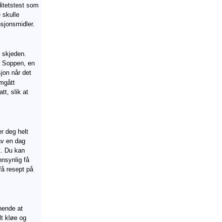
ditetstest som
 skulle
nsjonsmidler.
t skjeden.
g. Soppen, en
jon når det
mgått
t, slik at
r deg helt
av en dag
t. Du kan
nsynlig få
få resept på
hende at
lt kløe og