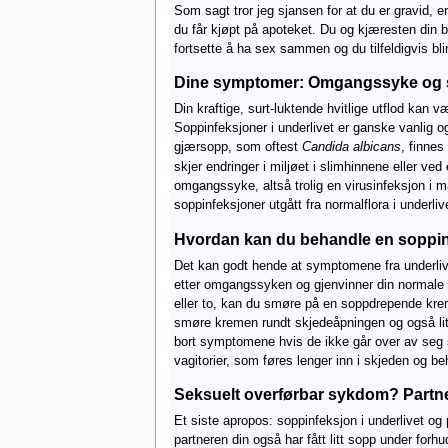
Som sagt tror jeg sjansen for at du er gravid, er
du får kjøpt på apoteket. Du og kjæresten din 
fortsette å ha sex sammen og du tilfeldigvis bl
Dine symptomer: Omgangssyke og su
Din kraftige, surt-luktende hvitlige utflod kan v
Soppinfeksjoner i underlivet er ganske vanlig o
gjærsopp, som oftest
Candida albicans
, finnes
skjer endringer i miljøet i slimhinnene eller ve
omgangssyke, altså trolig en virusinfeksjon i 
soppinfeksjoner utgått fra normalflora i underliv
Hvordan kan du behandle en soppinf
Det kan godt hende at symptomene fra underlive
etter omgangssyken og gjenvinner din normale 
eller to, kan du smøre på en soppdrepende krem
smøre kremen rundt skjedeåpningen og også litt
bort symptomene hvis de ikke går over av seg selv
vagitorier, som føres lenger inn i skjeden og be
Seksuelt overførbar sykdom? Partn
Et siste apropos: soppinfeksjon i underlivet o
partneren din også har fått litt sopp under forh