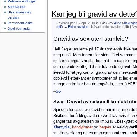
Relaterte endringer
Spesialsider
Kan jeg bli gravid av dette
Utskriftsvennlig
versjon
Revisjon per 16. apr. 2010 kl. 04:36 av
Arne
(
diskusjo
Permanent lenke
(
diff
)
← Eldre revisjon
| Nåværende revisjon (diff) | Nye
Sideinformasjon
Hopp til:
navigasjon
,
søk
Gravid av sex uten samleie?
Hei! Jeg er en jente på 17 år som ennå ikke har 
meg ennå. Men for en uke siden lå vi sammen 
og kjønnsorgan var da i kontakt. To dager etter
som er både kraftig, litt sur-luktende og hvit. M
livredd for at jeg kan bli gravid av den "seksuell
opplevd i etterkant er symptomer på at jeg er g
mange andre har hatt det også da, men..) HJ
--
Sol
Svar: Gravid av seksuell kontakt ut
Sjansen for at du er gravid er minimal, men du
Risikoen for å bli gravid er svært lav hvis man 
ganger tas avgjørelsen på impuls. Ubeskyttet ko
Klamydia
,
kondylomer
og
herpes
er veldig vanl
smitteoverføring enten man gjennomfører samlei