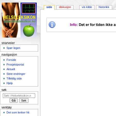
side
diskusjon
vis kilde
historikk
snarveier
Spør legen
navigasjon
Forside
Prosjektportal
Aktuelt
Siste endringer
Tilfeldig side
Hjelp
søk
verktøy
Det som lenker hit