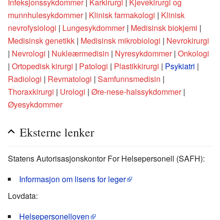
Infeksjonssykdommer
|
Karkirurgi
|
Kjevekirurgi og
munnhulesykdommer
|
Klinisk farmakologi
|
Klinisk
nevrofysiologi
|
Lungesykdommer
|
Medisinsk biokjemi
|
Medisinsk genetikk
|
Medisinsk mikrobiologi
|
Nevrokirurgi
|
Nevrologi
|
Nukleærmedisin
|
Nyresykdommer
|
Onkologi
|
Ortopedisk kirurgi
|
Patologi
|
Plastikkirurgi
|
Psykiatri
|
Radiologi
|
Revmatologi
|
Samfunnsmedisin
|
Thoraxkirurgi
|
Urologi
|
Øre-nese-halssykdommer
|
Øyesykdommer
Eksterne lenker
Statens Autorisasjonskontor For Helsepersonell (SAFH):
Informasjon om lisens for leger
Lovdata:
Helsepersonelloven