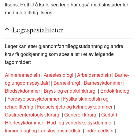
lisens. Rett til å kalle seg lege har også medisinstudenter
med midlertidig lisens.
Legespesialiteter
Leger kan etter gjennomført tilleggsutdanning og andre
krav få godkjenning som spesialist i et av følgende
fagområder:
Allmennmedisin
|
Anestesiologi
|
Arbeidsmedisin
|
Barne-
og ungdomspsykiatri
|
Barnekirurgi
|
Barnesykdommer
|
Blodsykdommer
|
Bryst- og endokrinkirurgi
|
Endokrinologi
|
Fordøyelsessykdommer
|
Fysikalsk medisin og
rehabilitering
|
Fødselshjelp og kvinnesykdommer
|
Gastroenterologisk kirurgi
|
Generell kirurgi
|
Geriatri
|
Hjertesykdommer
|
Hud- og veneriske sykdommer
|
Immunologi og transfusjonsmedisin
|
Indremedisin
|