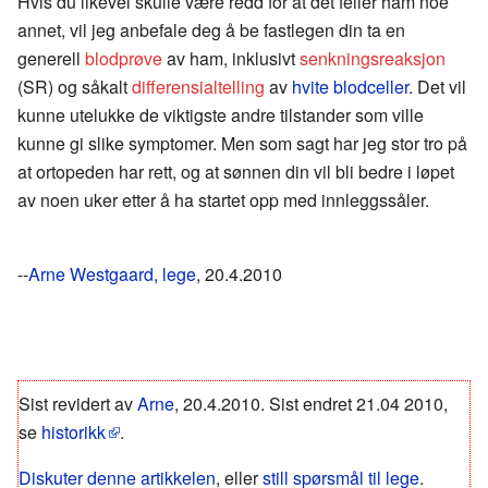
Hvis du likevel skulle være redd for at det feiler ham noe
annet, vil jeg anbefale deg å be fastlegen din ta en
generell
blodprøve
av ham, inklusivt
senkningsreaksjon
(SR) og såkalt
differensialtelling
av
hvite blodceller
. Det vil
kunne utelukke de viktigste andre tilstander som ville
kunne gi slike symptomer. Men som sagt har jeg stor tro på
at ortopeden har rett, og at sønnen din vil bli bedre i løpet
av noen uker etter å ha startet opp med innleggssåler.
--
Arne Westgaard, lege
, 20.4.2010
Sist revidert av
Arne
, 20.4.2010. Sist endret 21.04 2010,
se
historikk
.
Diskuter denne artikkelen
, eller
still spørsmål til lege
.