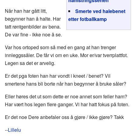
hamstringssenen
Når han har gått litt,
Smerte ved halebenet
begynner han å halte. Har
etter fotballkamp
tatt røntgenbilder av bena.
De var fine - ikke noe å se.
Var hos ortoped som så med en gang at han trenger
innleggssåler. De får vi om en uke. Mor er/var tverrplattfot.
Legen sa det er arvelig.
Er det pga foten han har vondt i kneet / benet? Vil
smertene hans bli borte når han begynner å bruke såler?
Eller høres det ut som dette er noe annet som feiler ham?
Har vært hos legen flere ganger. Vi har hatt fokus på foten.
Er det noe Dere anbefaler oss å gjøre / ikke gjøre? Takk
--
Lillelu