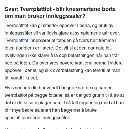
Svar: Tverrplattfot - blir knesmertene borte
om man bruker innleggssåler?
Tverrplattfot kan gi smerter oppover i bena, og bruk av
innleggssåler vil vanligvis gjøre at symptomene går over.
Tverrplattfot
innebærer at fotbuen på tvers helt fremme i
foten (forfoten) er flatere. Det vil si at den normale fot-
hvelvingen ikke klarer å ta opp belastningen når han trår
ned på foten. Da overføres høyere kraft enn normalt videre
oppover i benet, og slik overbelastning kan føre til at man
får vondt i kneet.
Hvis sønnen din har vondt i begge knærne og han er
tverrplattfot på begge føttene, så er det god grunn til å tro at
det er dette som plager ham. I så fall regner jeg med at han
blir mye bedre så snart han begynner å bruke
spesialtilpassede innleggssåler.