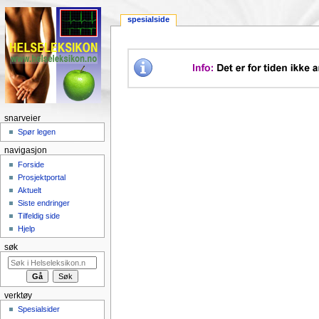
spesialside
snarveier
Spør legen
navigasjon
Forside
Prosjektportal
Aktuelt
Siste endringer
Tilfeldig side
Hjelp
søk
verktøy
Spesialsider