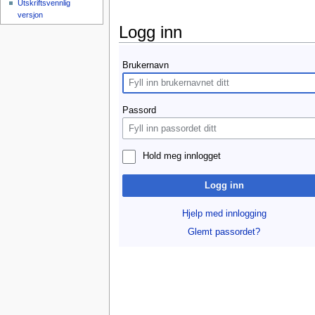
Utskriftsvennlig
versjon
Logg inn
Hopp til:
navigasjon
,
søk
Brukernavn
Passord
Hold meg innlogget
Logg inn
Hjelp med innlogging
Glemt passordet?