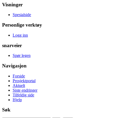
Visninger
Spesialside
Personlige verktøy
Logg inn
snarveier
Spør legen
Navigasjon
Forside
Prosjektportal
Aktuelt
Siste endringer
Tilfeldig side
Hjelp
Søk