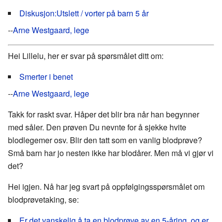
Diskusjon:Utslett / vorter på barn 5 år
--
Arne Westgaard, lege
Hei Lillelu, her er svar på spørsmålet ditt om:
Smerter i benet
--
Arne Westgaard, lege
Takk for raskt svar. Håper det blir bra når han begynner
med såler. Den prøven Du nevnte for å sjekke hvite
blodlegemer osv. Blir den tatt som en vanlig blodprøve?
Små barn har jo nesten ikke har blodårer. Men må vi gjør vi
det?
Hei igjen. Nå har jeg svart på oppfølgingsspørsmålet om
blodprøvetaking, se:
Er det vanskelig å ta en blodprøve av en 5-åring, og er