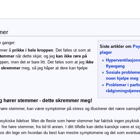
mer
re ganger:
Siste artikler om
Psy
ynner å
prikke i hele kroppen
. Det føles ut som at
plager
stemmer
når dette skjer, og jeg
kan ikke røre på
Hyperventilasjons
oppen, men det er bare litt. Det føles som at jeg
ikke
flyavgang
e
skremmer
meg, så jeg håper at dere kan hjelpe
Sosiale probleme
noen hjelpe meg
Problemer i parfo
rådgivningstjenes
og hører stemmer - dette skremmer meg!
 høre stemmer, kan være symptomer på stress og illustrerer det nære samspil
ykiske lidelser. Men de fleste som hører stemmer har faktisk ingen psykisk 
e høre stemmer, fra tid til annen. I ditt tilfelle kan dette kanskje være et si
 hos din lege om hvordan du best kan mestre symptomene og det som eventue