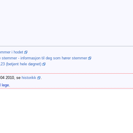
temmer i hodet
 stemmer - informasjon til deg som hører stemmer
123 (betjent hele døgnet)
1.04 2010, se
historikk
.
l lege
.