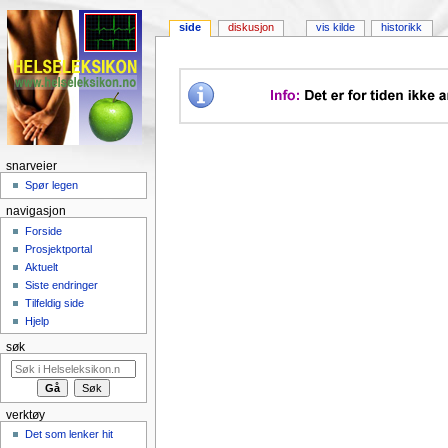
side
diskusjon
vis kilde
historikk
snarveier
Spør legen
navigasjon
Forside
Prosjektportal
Aktuelt
Siste endringer
Tilfeldig side
Hjelp
søk
verktøy
Det som lenker hit