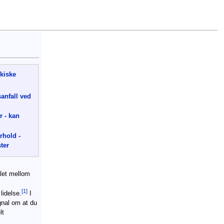
kiske
anfall ved
r - kan
rhold -
ter
let mellom
[1]
lidelse.
I
gnal om at du
lt