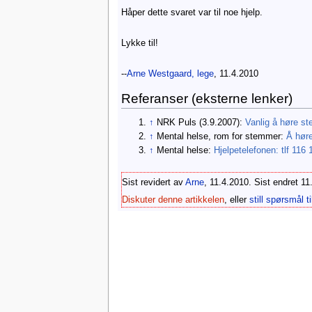
Håper dette svaret var til noe hjelp.
Lykke til!
--
Arne Westgaard, lege
, 11.4.2010
Referanser (eksterne lenker)
↑
NRK Puls (3.9.2007):
Vanlig å høre s
↑
Mental helse, rom for stemmer:
Å høre
↑
Mental helse:
Hjelpetelefonen: tlf 116 
Sist revidert av
Arne
, 11.4.2010. Sist endret 1
Diskuter denne artikkelen
, eller
still spørsmål ti