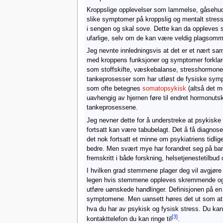
Kroppslige opplevelser som lammelse, gåsehud,
slike symptomer på kroppslig og mentalt stres
i sengen og skal sove. Dette kan da oppleves 
ufarlige, selv om de kan være veldig plagsomm
Jeg nevnte innledningsvis at det er et nært sa
med kroppens funksjoner og symptomer forklares
som stoffskifte, væskebalanse, stresshormone
tankeprosesser som har utløst de fysiske sy
som ofte betegnes
somatopsykisk
(altså det m
uavhengig av hjernen føre til endret hormonutski
tankeprosessene.
Jeg nevner dette for å understreke at psykiske 
fortsatt kan være tabubelagt. Det å få diagnos
det nok fortsatt et minne om psykiatriens tidli
bedre. Men svært mye har forandret seg på bare
fremskritt i både forskning, helsetjenestetilbu
I hvilken grad stemmene plager deg vil avgjøre h
legen hvis stemmene oppleves skremmende og ube
utføre uønskede handlinger. Definisjonen på e
symptomene. Men uansett høres det ut som at d
hva du har av psykisk og fysisk stress. Du kan
[3]
kontakttelefon du kan ringe til
.