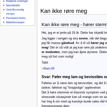
Relaterte endringer
Spesialsider
Kan ikke røre meg
Utskriftsvennlig
versjon
Hopp til:
navigasjon
,
søk
Permanent lenke
Sideinformasjon
Kan ikke røre meg - hører stem
Hei, jeg er ei jente på 16 år. Dette har skjedd t
Jeg ligger i sengen og ska
sovne
, når det beg
jeg får masse
gåsehud
. Av å til så
hører jeg 
meg
! Det er så vidt at jeg kan røre på underkr
er medveten
, men jeg kan åpne øynene. Dett
meg så fort som mulig!
Takk
--
Main-94
Svar: Føler meg lam og bevisstløs 
Følelse av å være lam og bevisstløs, og det å
tanker, følelser og "kroppslige" opplevelser.
Det å høre stemmer et klassisk symptom ved ps
stressede situasjoner kan så mange som en av fir
har ting å stri med og kanskje burde søke råd
fremprovoserer dem.