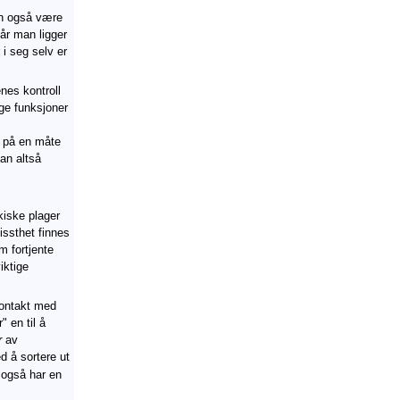
an også være
år man ligger
i seg selv er
nes kontroll
ge funksjoner
 på en måte
an altså
kiske plager
issthet finnes
m fortjente
iktige
 kontakt med
 en til å
r
av
 å sortere ut
 også har en