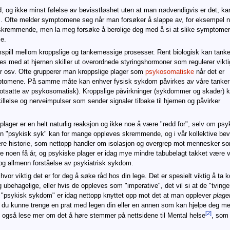
 og ikke minst følelse av bevisstløshet uten at man nødvendigvis er det, k
s. Ofte melder symptomene seg når man forsøker å slappe av, for eksempel n
skremmende, men la meg forsøke å berolige deg med å si at slike symptomer 
e.
mspill mellom kroppslige og tankemessige prosesser. Rent biologisk kan tanke
 med at hjernen skiller ut overordnede styringshormoner som regulerer vikti
r osv. Ofte grupperer man kroppslige plager som
psykosomatiske
når det er
mptomene. På samme måte kan enhver fysisk sykdom påvirkes av våre tanker
otsatte av psykosomatisk). Kroppslige påvirkninger (sykdommer og skader) k
llelse og nerveimpulser som sender signaler tilbake til hjernen og påvirker
plager er en helt naturlig reaksjon og ikke noe å være "redd for", selv om psy
en "psykisk syk" kan for mange oppleves skremmende, og i vår kollektive bev
gere historie, som nettopp handler om isolasjon og overgrep mot mennesker so
 noen få år, og psykiske plager er idag mye mindre tabubelagt takket være v
d og allmenn forståelse av psykiatrisk sykdom.
vor viktig det er for deg å søke råd hos din lege. Det er spesielt viktig å ta
hagelige, eller hvis de oppleves som "imperative", det vil si at de "tvinger"
n "psykisk sykdom" er idag nettopp knyttet opp mot det at man opplever
plage
u kunne trenge en prat med legen din eller en annen som kan hjelpe deg med
[2]
 også lese mer om det å høre stemmer på nettsidene til Mental helse
, som